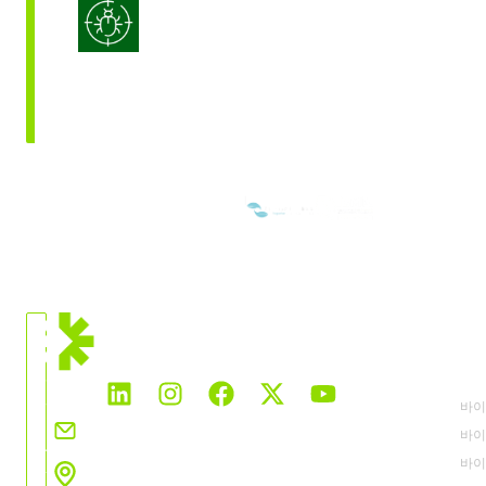
통합 해충 관리
우리는 회원입니다:
현
재
솔
위
치
바이
전
info.korea@rovensanext.com
바이
세
바이
계
10F, 21, Hwangsaeul-ro 360beon-gil