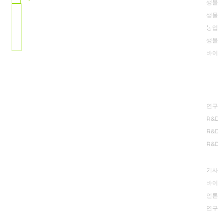
생물
Bundang-gu, Seongnam-si
Gyeonggi-do
국
생물
Republic of Korea 13591
가
농업
지도 보기
선
생물
택
바이
연
연구
R&
R&
R&
뉴
기사
바이
언론
연구