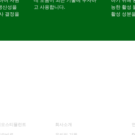
하여 자원
데 도움이 되는 기술에 투자하
하기 위해 
생산성을
고 사용합니다.
능한 활성
사 결정을
활성 성분을
루션
회사 소개
이오스티뮬런트
회사소개
이오비료
우리의 기원