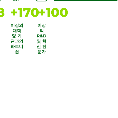
8
+
170
+
100
이상의
이상
대학
의
및 기
R&D
관과의
및 혁
파트너
신 전
쉽
문가