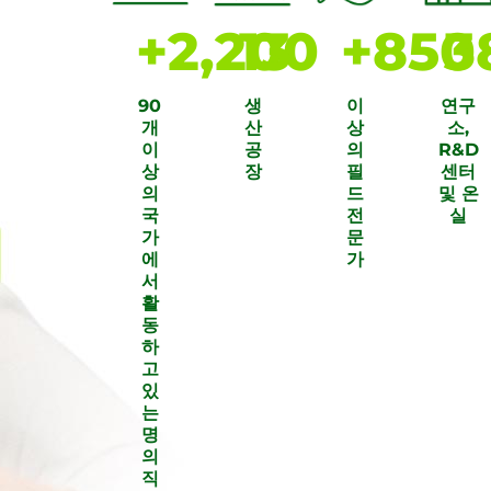
+
2,200
13
+
850
3
90
생
이
연구
개
산
상
소,
이
공
의
R&D
상
장
필
센터
의
드
및 온
국
전
실
가
문
에
가
서
활
동
하
고
있
는
명
의
직